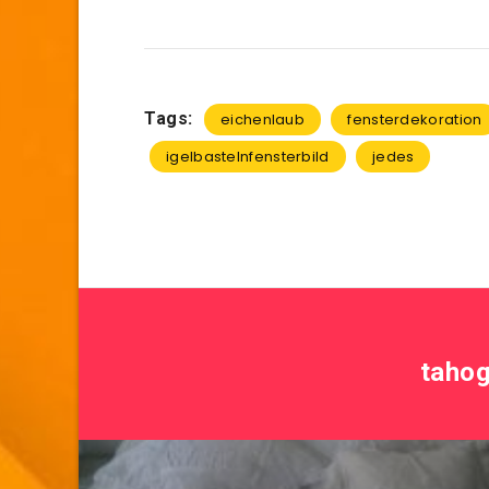
Tags:
eichenlaub
fensterdekoration
igelbastelnfensterbild
jedes
taho