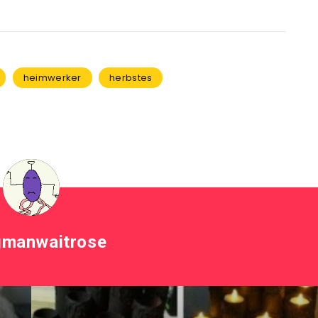
heimwerker
herbstes
gmanwaitrose